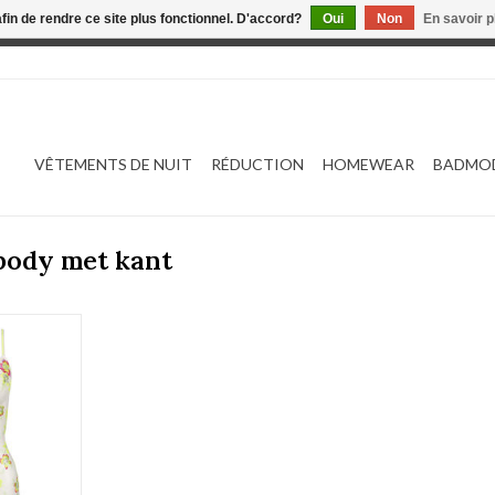
afin de rendre ce site plus fonctionnel. D'accord?
Oui
Non
En savoir p
 est en construction. Toute commande passée ne sera ni traitée
VÊTEMENTS DE NUIT
RÉDUCTION
HOMEWEAR
BADMO
 body met kant
402364
NIER