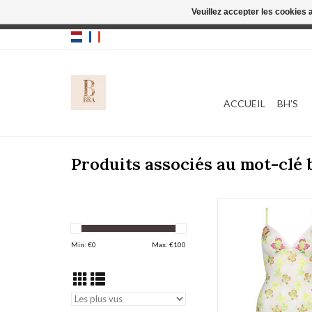
Veuillez accepter les cookies 
Cette boutique
ACCUEIL
BH'S
Produits associés au mot-clé
Marie Jo Amber 0
AJOUTER AU PA
Min: €
0
Max: €
100