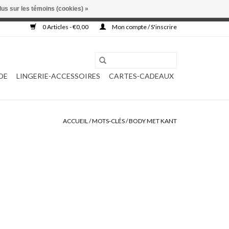
lus sur les témoins (cookies) »
, ni complétée.
0 Articles - €0,00
Mon compte / S'inscrire
DE
LINGERIE-ACCESSOIRES
CARTES-CADEAUX
ACCUEIL
/
MOTS-CLÉS
/
BODY MET KANT