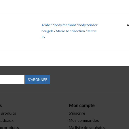
Amber
/
body met kant
/
body zonder
A
beugels
/
Marie Jo collection
/
Marie
Jo
S'ABONNER
s
Mon compte
 produits
S'inscrire
cadeaux
Mes commandes
x produits
Ma liste de souhaits