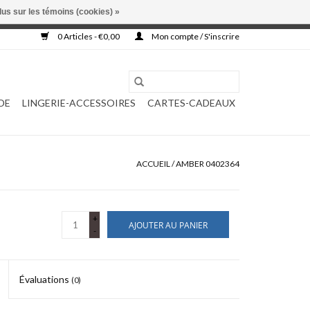
lus sur les témoins (cookies) »
, ni complétée.
0 Articles - €0,00
Mon compte / S'inscrire
DE
LINGERIE-ACCESSOIRES
CARTES-CADEAUX
ACCUEIL
/
AMBER 0402364
+
AJOUTER AU PANIER
-
Évaluations
(0)