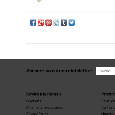
Abonnez-vous à notre infolettre:
Service à la clientèle
Produit
Over ons
Tous les
Algemene voorwaarden
Cartes-
Privacy Policy
Nouveau