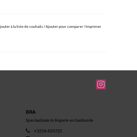
jouter à la liste de souhaits
/
Ajouter pour comparer
/
Imprimer
BRA
Speciaalzaak in lingerie en badmode
+3256 420722