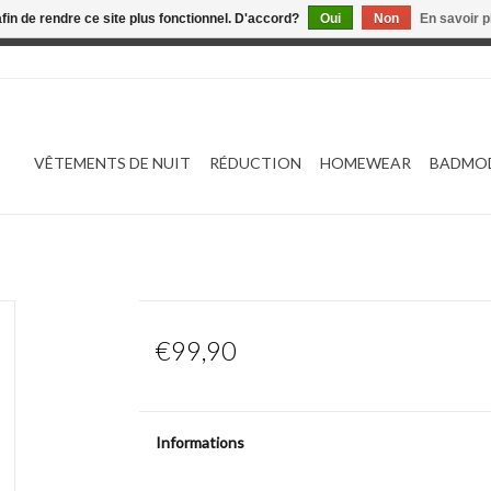
afin de rendre ce site plus fonctionnel. D'accord?
Oui
Non
En savoir p
 est en construction. Toute commande passée ne sera ni traitée
VÊTEMENTS DE NUIT
RÉDUCTION
HOMEWEAR
BADMO
€99,90
Informations