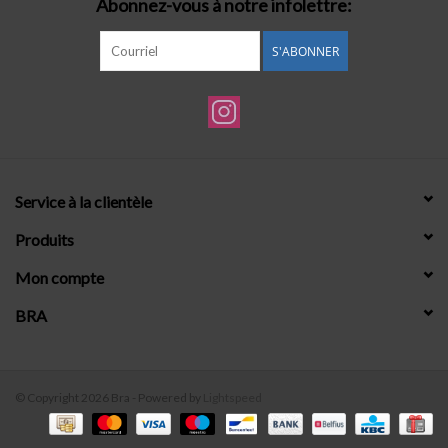
Abonnez-vous à notre infolettre:
S'ABONNER
Service à la clientèle
Produits
Mon compte
BRA
© Copyright 2026 Bra - Powered by
Lightspeed