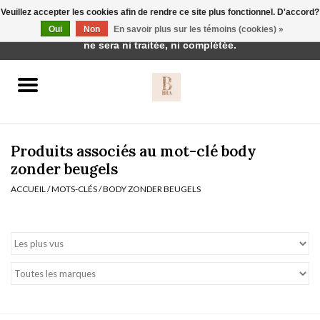
Veuillez accepter les cookies afin de rendre ce site plus fonctionnel. D'accord?
Cette boutique est en construction. Toute commande passée
Oui
Non
En savoir plus sur les témoins (cookies) »
0 Articles - €0,00
ne sera ni traitée, ni complétée.
Accueil
BH's
Produits associés au mot-clé body
zonder beugels
ACCUEIL
/
MOTS-CLÉS
/
BODY ZONDER BEUGELS
vêtements de nuit
Réduction
Homewear
Badmode