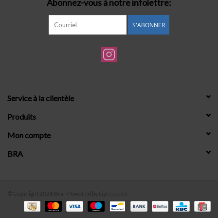
Abonnez-vous à notre infolettre:
S'ABONNER
Service à la clientèle
Produits
Mon compte
BRA
© Copyright 2026 Bra - Powered by
Lightspeed