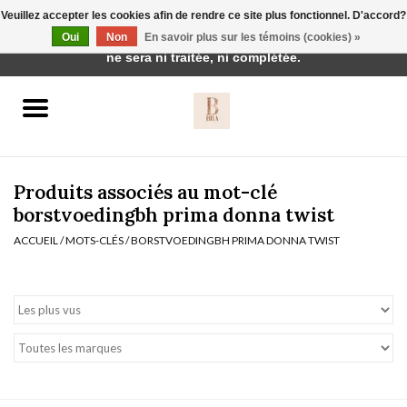
Veuillez accepter les cookies afin de rendre ce site plus fonctionnel. D'accord?
Cette boutique est en construction. Toute commande passée
Oui
Non
En savoir plus sur les témoins (cookies) »
0 Articles - €0,00
ne sera ni traitée, ni complétée.
Accueil
BH's
Produits associés au mot-clé
borstvoedingbh prima donna twist
ACCUEIL
/
MOTS-CLÉS
/
BORSTVOEDINGBH PRIMA DONNA TWIST
vêtements de nuit
Réduction
Homewear
Badmode