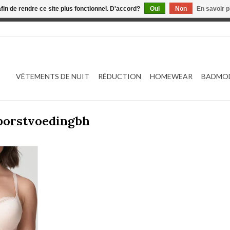
afin de rendre ce site plus fonctionnel. D'accord?
Oui
Non
En savoir p
 est en construction. Toute commande passée ne sera ni traitée
VÊTEMENTS DE NUIT
RÉDUCTION
HOMEWEAR
BADMO
 borstvoedingbh
Do 0141608
NIER