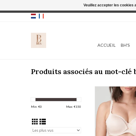
Veuillez accepter les cookies 
Cette boutique
ACCUEIL
BH'S
Produits associés au mot-clé
Prima Donna Twist I 
AJOUTER AU PA
Min: €
0
Max: €
150