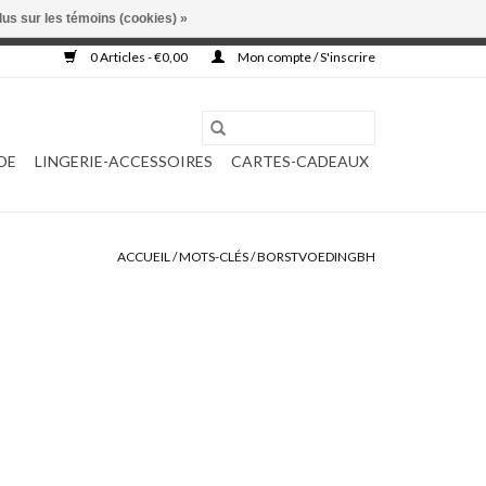
lus sur les témoins (cookies) »
, ni complétée.
0 Articles - €0,00
Mon compte / S'inscrire
DE
LINGERIE-ACCESSOIRES
CARTES-CADEAUX
ACCUEIL
/
MOTS-CLÉS
/
BORSTVOEDINGBH