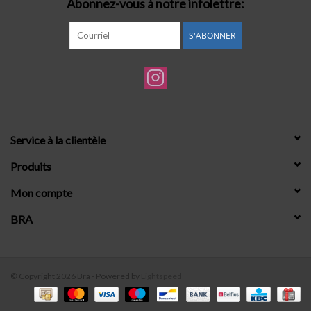
Abonnez-vous à notre infolettre:
S'ABONNER
Service à la clientèle
Produits
Mon compte
BRA
© Copyright 2026 Bra - Powered by
Lightspeed