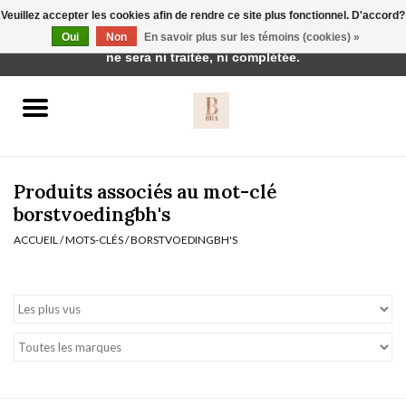
Veuillez accepter les cookies afin de rendre ce site plus fonctionnel. D'accord?
Cette boutique est en construction. Toute commande passée
Oui
Non
En savoir plus sur les témoins (cookies) »
0 Articles - €0,00
ne sera ni traitée, ni complétée.
Accueil
BH's
Produits associés au mot-clé
borstvoedingbh's
ACCUEIL
/
MOTS-CLÉS
/
BORSTVOEDINGBH'S
vêtements de nuit
Réduction
Homewear
Badmode