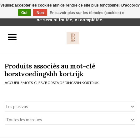
Veuillez accepter les cookies afin de rendre ce site plus fonctionnel. D'accord?
Cette boutique est en construction. Toute commande passée
Oui
Non
En savoir plus sur les témoins (cookies) »
0 Articles - €0,00
ne sera ni traitée, ni complétée.
Accueil
BH's
Produits associés au mot-clé
borstvoedingsbh kortrijk
ACCUEIL
/
MOTS-CLÉS
/
BORSTVOEDINGSBH KORTRIJK
vêtements de nuit
Réduction
Homewear
Badmode