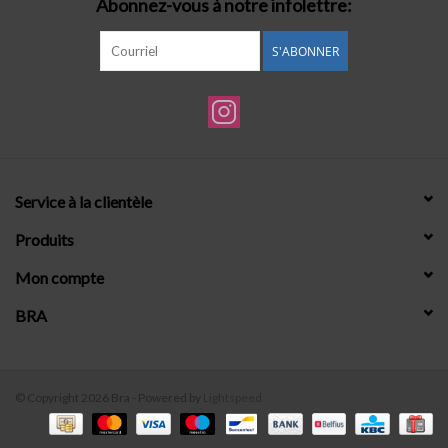
Abonnez-vous à notre infolettre:
S'ABONNER
Service à la clientèle
Produits
Mon compte
BRA
© Copyright 2026 Bra - Powered by
Lightspeed