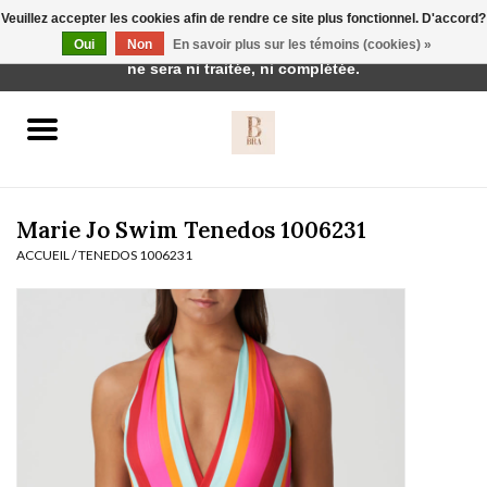
Veuillez accepter les cookies afin de rendre ce site plus fonctionnel. D'accord?
Cette boutique est en construction. Toute commande passée
Oui
Non
En savoir plus sur les témoins (cookies) »
0 Articles - €0,00
ne sera ni traitée, ni complétée.
Accueil
BH's
Marie Jo Swim Tenedos 1006231
ACCUEIL
/
TENEDOS 1006231
vêtements de nuit
Réduction
Homewear
Badmode