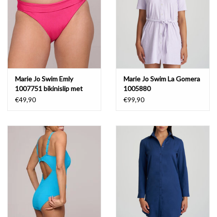
Marie Jo Swim Emly
Marie Jo Swim La Gomera
1007751 bikinislip met
1005880
omslag
€49,90
€99,90