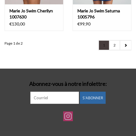
Marie Jo Swim Cherilyn
Marie Jo Swim Saturna
1007630
1005796
€130,00
€99,90
Page 1 de 2
1
2
Abonnez-vous à notre infolettre:
S'ABONNER