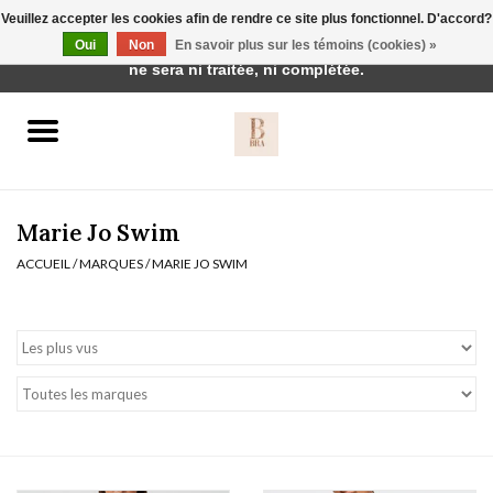
Veuillez accepter les cookies afin de rendre ce site plus fonctionnel. D'accord?
Cette boutique est en construction. Toute commande passée
Oui
Non
En savoir plus sur les témoins (cookies) »
0 Articles - €0,00
ne sera ni traitée, ni complétée.
Accueil
BH's
Marie Jo Swim
ACCUEIL
/
MARQUES
/
MARIE JO SWIM
vêtements de nuit
Réduction
Homewear
Badmode