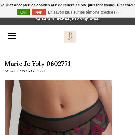
Veuillez accepter les cookies afin de rendre ce site plus fonctionnel. D'accord?
Cette boutique est en construction. Toute commande passée
Oui
Non
En savoir plus sur les témoins (cookies) »
0 Articles - €0,00
ne sera ni traitée, ni complétée.
Accueil
BH's
Marie Jo Yoly 0602771
ACCUEIL
/
YOLY 0602771
vêtements de nuit
Réduction
Homewear
Badmode