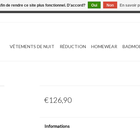
afin de rendre ce site plus fonctionnel. D'accord?
Oui
Non
En savoir p
 est en construction. Toute commande passée ne sera ni traitée
VÊTEMENTS DE NUIT
RÉDUCTION
HOMEWEAR
BADMO
€126,90
Informations