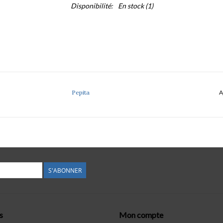
Disponibilité:
En stock
(1)
Pepita
A
S'ABONNER
s
Mon compte