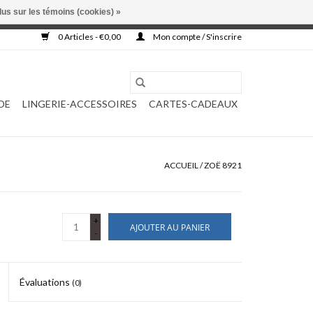
lus sur les témoins (cookies) »
, ni complétée.
0 Articles - €0,00
Mon compte / S'inscrire
DE
LINGERIE-ACCESSOIRES
CARTES-CADEAUX
ACCUEIL
/
ZOË 8921
+
AJOUTER AU PANIER
-
Évaluations
(0)