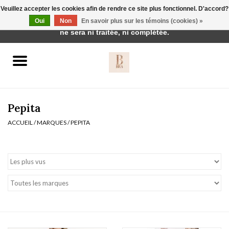
Veuillez accepter les cookies afin de rendre ce site plus fonctionnel. D'accord?
Cette boutique est en construction. Toute commande passée
Oui
Non
En savoir plus sur les témoins (cookies) »
0 Articles - €0,00
ne sera ni traitée, ni complétée.
Accueil
BH's
Pepita
ACCUEIL
/
MARQUES
/
PEPITA
vêtements de nuit
Réduction
Homewear
Badmode