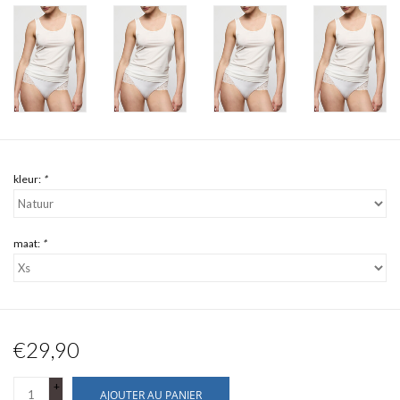
kleur:
*
maat:
*
€29,90
+
AJOUTER AU PANIER