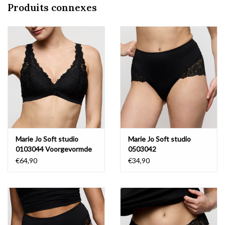
Produits connexes
Marie Jo Soft studio
Marie Jo Soft studio
0103044 Voorgevormde
0503042
Bralette
€64,90
€34,90