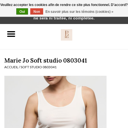
Veuillez accepter les cookies afin de rendre ce site plus fonctionnel. D'accord?
Cette boutique est en construction. Toute commande passée
Oui
Non
En savoir plus sur les témoins (cookies) »
0 Articles - €0,00
ne sera ni traitée, ni complétée.
Accueil
BH's
Marie Jo Soft studio 0803041
ACCUEIL
/
SOFT STUDIO 0803041
vêtements de nuit
Réduction
Homewear
Badmode